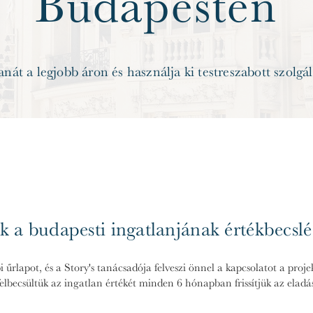
Budapesten
anát a legjobb áron és használja ki testreszabott szolgá
 a budapesti ingatlanjának értékbecslés
i űrlapot, és a Story's tanácsadója felveszi önnel a kapcsolatot a proj
elbecsültük az ingatlan értékét minden 6 hónapban frissítjük az eladás