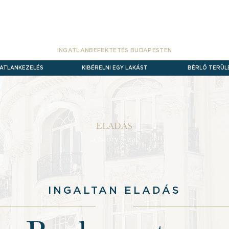
INGATLANBEFEKTETÉS
BUDAPESTEN
GATLANKEZELÉS
KIBÉRELNI EGY LAKÁST
BÉRLŐ TERÜL
ELADÁS
a Story’s-zal
INGALTAN ELADÁS