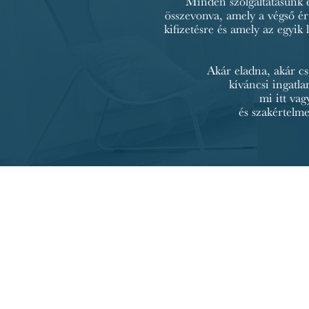
Minden szolgáltatásunk 
összevonva, amely
a végső ér
kifizetésre és amely az egyik
Akár eladna, akár c
kíváncsi
ingatla
mi itt vag
és szakértelm