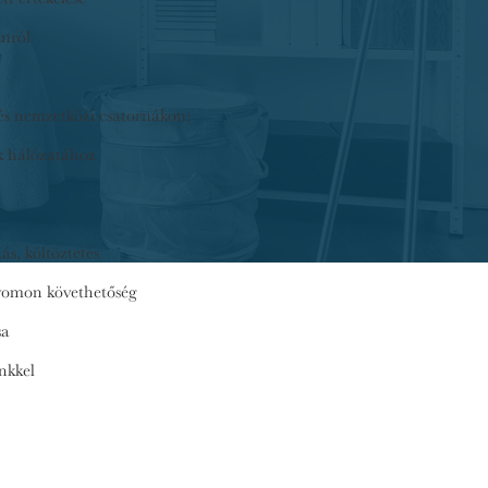
anról
 és nemzetközi csatornákon)
k hálózatához
ás, költöztetés
 nyomon követhetőség
sa
nkkel