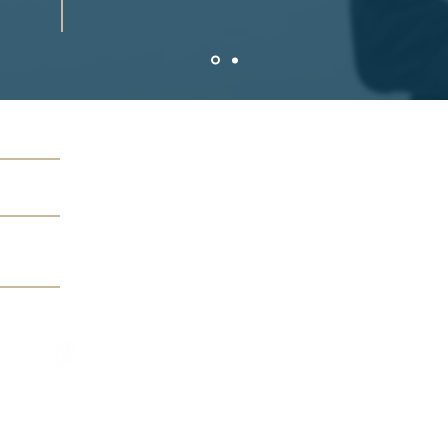
RY'S BUDAPEST
Budapest, Krúdy u 17
 392 4298