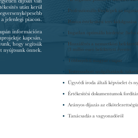
egyetlen díjban van
tékesítés után kerül
Professzionális fényképek az ingatl
 legversenyképesebb
a jelenlegi piacon.
Pontos értékesítési terv kidolgozása
supán információra
Ingatlan optimális hirdetése (helyi
nprojektje kapcsán,
yunk, hogy segítsük
Hozzáférés a nemzetközi befektető
(3 millió euró befektetett évente)
et nyújtsunk önnek.
Többnyelvű magyar csapat
Testreszabott szolgáltatások: takarít
Ügyvédi iroda általi képviselet és
Értékesítési dokumentumok fordítá
Arányos díjazás az elkötelezettségü
Tanácsadás a vagyonadóról