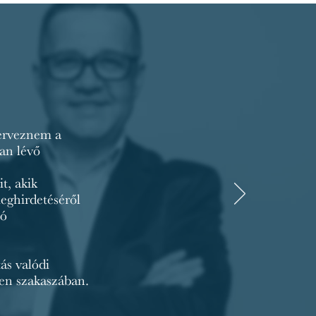
zerveznem a
an lévő
t, akik
meghirdetéséről
ió
tás valódi
den szakaszában.