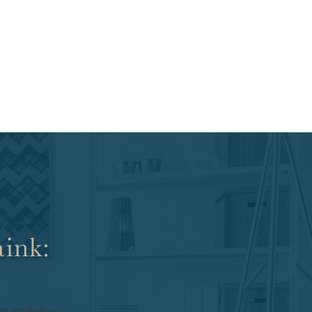
aink:
tt értékelése