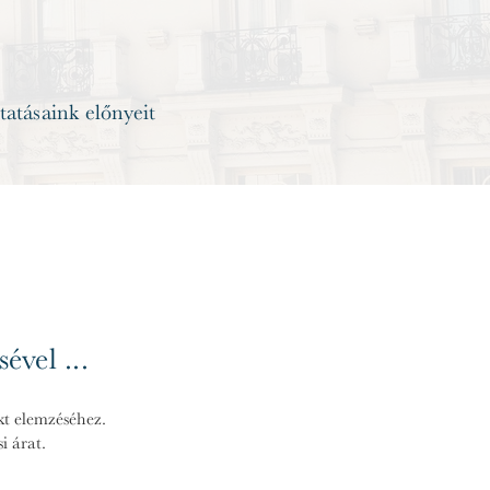
ltatásaink előnyeit
ével ...
ekt elemzéséhez.
i árat.