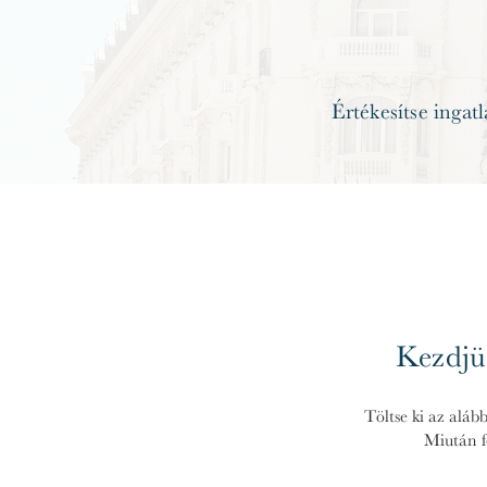
Értékesítse ingatl
Kezdjük
Töltse ki az alább
Miután f