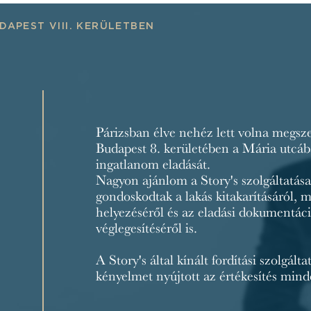
DAPEST VIII. KERÜLETBEN
Párizsban élve nehéz lett volna megs
Budapest 8. kerületében a Mária utcáb
ingatlanom eladását.
Nagyon ajánlom a Story's szolgáltatásai
gondoskodtak a lakás kitakarításáról, 
helyezéséről és az eladási dokumentác
véglegesítéséről is.
A Story's által kínált fordítási szolgálta
kényelmet nyújtott az értékesítés min