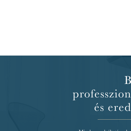
B
professzio
és ere