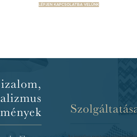
LÉPJEN KAPCSOLATBA VELÜNK
izalom,
nalizmus
Szolgáltatás
dmények
Az ingatlan pontos és számszerűsíte