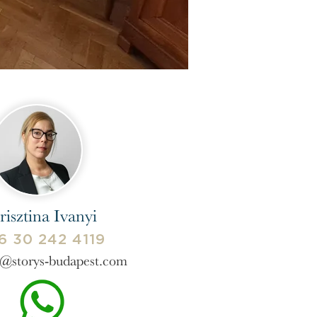
1/8
risztina Ivanyi
6 30 242 4119
t@storys-budapest.com