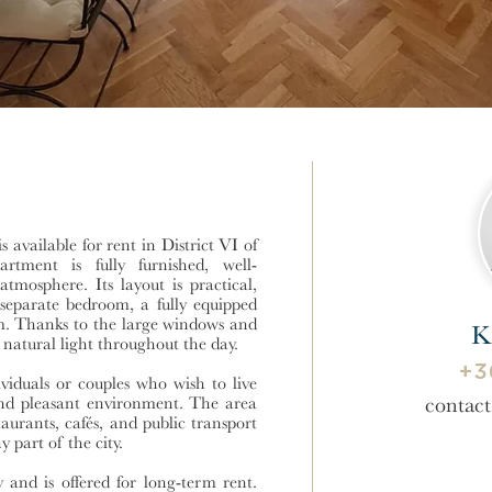
 available for rent in District VI of
tment is fully furnished, well-
mosphere. Its layout is practical,
 separate bedroom, a fully equipped
m. Thanks to the large windows and
K
h natural light throughout the day.
+3
ividuals or couples who wish to live
contac
t and pleasant environment. The area
staurants, cafés, and public transport
y part of the city.
 and is offered for long-term rent.