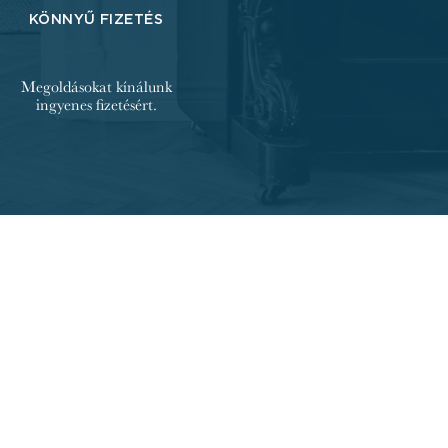
KÖNNYŰ FIZETÉS
Megoldásokat kínálunk
ingyenes fizetésért.