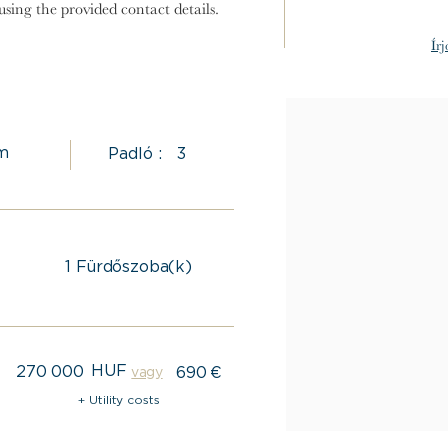
sing the provided contact details.
Ír
m
Padló :
3
1
Fürdőszoba(k)
HUF
270 000
690
€
vagy
+ Utility costs