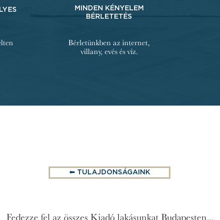
MINDEN KÉNYELEM
LYES
BÉRLETETÉS
elten
Bérletünkben az internet,
villany, evés és víz.
⬅︎ TULAJDONSÁGAINK
Fedezze fel az összes Kiadó lakásunkat Budapesten...