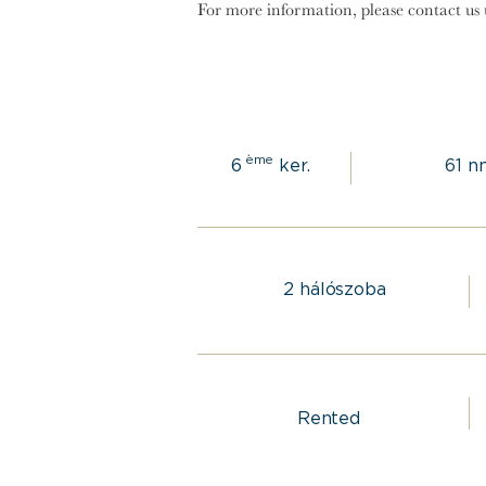
For more information, please contact us u
ème
6
ker.
61
n
2
hálószoba
Rented