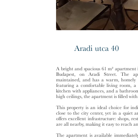
Aradi utca 40
A bright and spacious 61 m² apartment is
Budapest, on Aradi Street. The apar
maintained, and has a warm, homely at
featuring a comfortable living room, a
kitchen with appliances, and a bathroo
high ceilings, the apartment is filled wit
This property is an ideal choice for ind
close to the city center, yet in a quie
offers excellent infrastructure: shops, re
are all nearby, making it easy to reach an
The apartment is available immediately